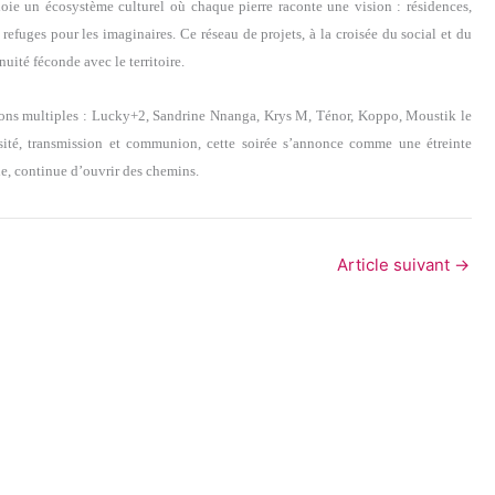
ploie un écosystème culturel où chaque pierre raconte une vision : résidences,
efuges pour les imaginaires. Ce réseau de projets, à la croisée du social et du
ité féconde avec le territoire.
rizons multiples : Lucky+2, Sandrine Nnanga, Krys M, Ténor, Koppo, Moustik le
sité, transmission et communion, cette soirée s’annonce comme une étreinte
le, continue d’ouvrir des chemins.
Article suivant
→