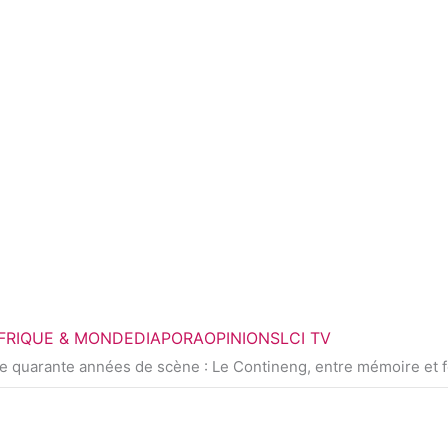
FRIQUE & MONDE
DIAPORA
OPINIONS
LCI TV
re quarante années de scène : Le Contineng, entre mémoire et 