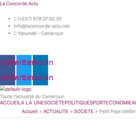
Aller
La Concorde Actu
au
contenu
(+237) 679 27 92 35
info@laconcorde-actu.net
Yaoundé - Cameroun
cebook
Twitter
Linkedin
cebook
Twitter
Linkedin
Toute l'actualité du Cameroun
ACCUEIL
A LA UNE
SOCIETE
POLITIQUE
SPORT
ECONOMIE
A
Accueil
ACTUALITE
SOCIETE
Petit Pays célèb