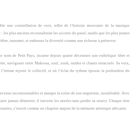
le une constellation de voix, reflet de l’histoire mouvante de la musique
 les plus anciens reconnaîtront les accents du passé, tandis que les plus jeunes
édère, transmet, et embrasse la diversité comme une richesse à préserver.
nom de Petit Pays, incarne depuis quatre décennies une esthétique libre et
lière, naviguant entre Makossa, soul, zouk, rumba et chants enracinés. Sa voix,
’intime rejoint le collectif, et où l’éclat du rythme épouse la profondeur du
s devenus incontournables et marque la scène de son empreinte, inoubliable. Avec
aire jamais démentie, il traverse les années sans perdre sa source. Chaque titre
réussites, s’inscrit comme un chapitre majeur de la mémoire artistique africaine.