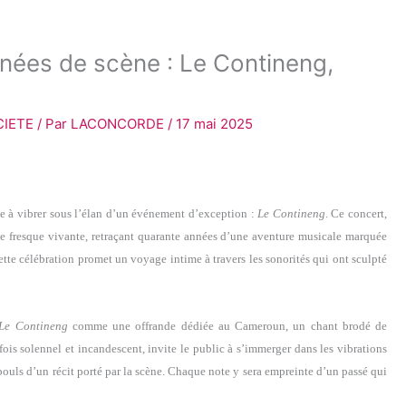
nnées de scène : Le Contineng,
CIETE
/ Par
LACONCORDE
/
17 mai 2025
e à vibrer sous l’élan d’un événement d’exception :
Le Contineng
. Ce concert,
ne fresque vivante, retraçant quarante années d’une aventure musicale marquée
 cette célébration promet un voyage intime à travers les sonorités qui ont sculpté
Le Contineng
comme une offrande dédiée au Cameroun, un chant brodé de
ois solennel et incandescent, invite le public à s’immerger dans les vibrations
e pouls d’un récit porté par la scène. Chaque note y sera empreinte d’un passé qui