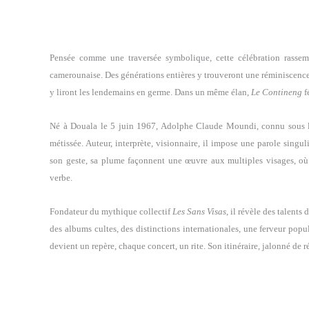
Pensée comme une traversée symbolique, cette célébration rassemb
camerounaise. Des générations entières y trouveront une réminiscence :
y liront les lendemains en germe. Dans un même élan,
Le Contineng
f
Né à Douala le 5 juin 1967, Adolphe Claude Moundi, connu sous le 
métissée. Auteur, interprète, visionnaire, il impose une parole singu
son geste, sa plume façonnent une œuvre aux multiples visages, où l
verbe.
Fondateur du mythique collectif
Les Sans Visas
, il révèle des talent
des albums cultes, des distinctions internationales, une ferveur popul
devient un repère, chaque concert, un rite. Son itinéraire, jalonné de 