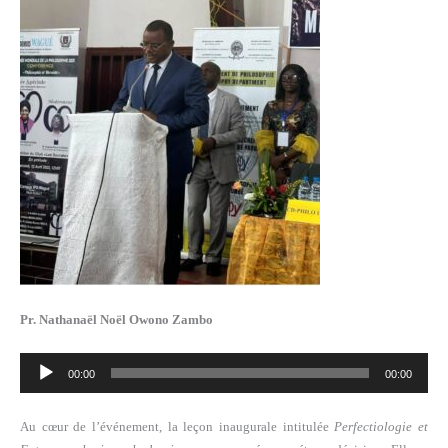
Pr. Nathanaël Noël Owono Zambo
Lecteur
00:00
00:00
audio
Au cœur de l’événement, la leçon inaugurale intitulée
Perfectiologie et