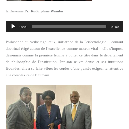
la Doyenne
Pr. Rodolphine Wamba
Lecteur
00:00
00:00
audio
Philosophe au verbe rigoureux, initiatrice de la Perfectiologie – courant
doctrinal érigé autour de l’excellence comme moteur vital – elle s’impose
désormais comme la première femme à porter ce titre dans le département
de philosophie de l’institution. Par son œuvre dense et ses intuitions
fécondes, elle a su faire vibrer les cordes d’une pensée exigeante, attentive
à la complexité de l’humain.