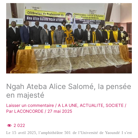
Ngah Ateba Alice Salomé, la pensée
en majesté
Laisser un commentaire
/
A LA UNE
,
ACTUALITE
,
SOCIETE
/
Par
LACONCORDE
/
27 mai 2025
2 022
Le 15 avril 2025, l’amphithéâtre 501 de l’Université de Yaoundé I s’est