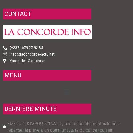
CONTACT
(+237) 679 27 92 35
info@laconcorde-actu.net
Yaoundé - Cameroun
MENU
Menu
DERNIERE MINUTE
MAKOU NJOMBOU SYLVANIE, une recherche doctorale pour
repenser la prévention communautaire du cancer du sein