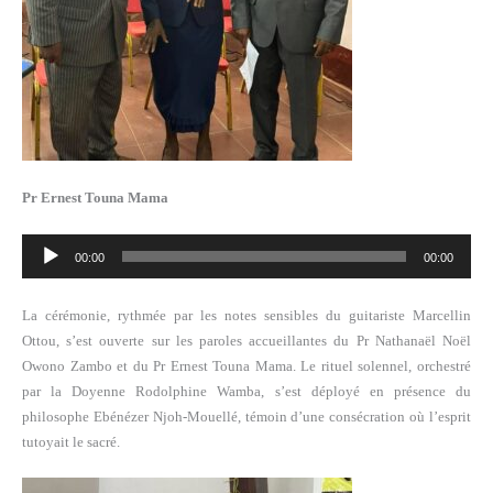
Pr Ernest Touna Mama
Lecteur
00:00
00:00
audio
La cérémonie, rythmée par les notes sensibles du guitariste Marcellin
Ottou, s’est ouverte sur les paroles accueillantes du Pr Nathanaël Noël
Owono Zambo et du Pr Ernest Touna Mama. Le rituel solennel, orchestré
par la Doyenne Rodolphine Wamba, s’est déployé en présence du
philosophe Ebénézer Njoh-Mouellé, témoin d’une consécration où l’esprit
tutoyait le sacré.