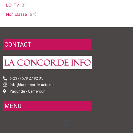
LCI TV
(3)
Non classé
(64)
CONTACT
(+237) 679 27 92 35
info@laconcorde-actu.net
Yaoundé - Cameroun
MENU
Menu