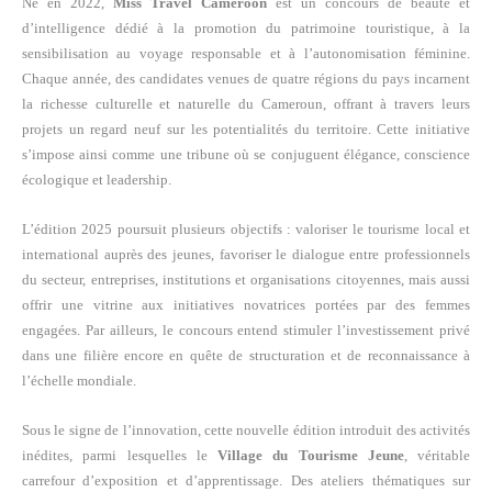
Né en 2022,
Miss Travel Cameroon
est un concours de beauté et
d’intelligence dédié à la promotion du patrimoine touristique, à la
sensibilisation au voyage responsable et à l’autonomisation féminine.
Chaque année, des candidates venues de quatre régions du pays incarnent
la richesse culturelle et naturelle du Cameroun, offrant à travers leurs
projets un regard neuf sur les potentialités du territoire. Cette initiative
s’impose ainsi comme une tribune où se conjuguent élégance, conscience
écologique et leadership.
L’édition 2025 poursuit plusieurs objectifs : valoriser le tourisme local et
international auprès des jeunes, favoriser le dialogue entre professionnels
du secteur, entreprises, institutions et organisations citoyennes, mais aussi
offrir une vitrine aux initiatives novatrices portées par des femmes
engagées. Par ailleurs, le concours entend stimuler l’investissement privé
dans une filière encore en quête de structuration et de reconnaissance à
l’échelle mondiale.
Sous le signe de l’innovation, cette nouvelle édition introduit des activités
inédites, parmi lesquelles le
Village du Tourisme Jeune
, véritable
carrefour d’exposition et d’apprentissage. Des ateliers thématiques sur