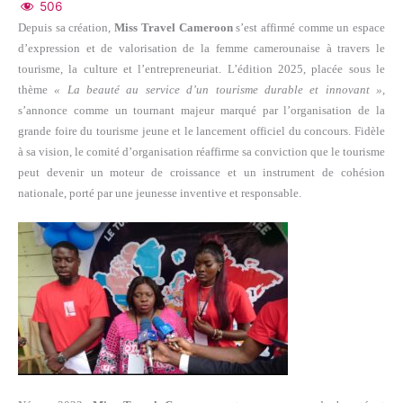
506
Depuis sa création,
Miss Travel Cameroon
s’est affirmé comme un espace
d’expression et de valorisation de la femme camerounaise à travers le
tourisme, la culture et l’entrepreneuriat. L’édition 2025, placée sous le
thème
« La beauté au service d’un tourisme durable et innovant »
,
s’annonce comme un tournant majeur marqué par l’organisation de la
grande foire du tourisme jeune et le lancement officiel du concours. Fidèle
à sa vision, le comité d’organisation réaffirme sa conviction que le tourisme
peut devenir un moteur de croissance et un instrument de cohésion
nationale, porté par une jeunesse inventive et responsable.