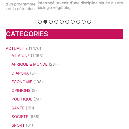
interrogé l’avenir d’une discipline située au croisement de la
dém
me
biologie végétale,...
pre
on
CATEGORIES
ACTUALITE
(1 176)
A LA UNE
(1 163)
AFRIQUE & MONDE
(281)
DIAPORA
(51)
ECONOMIE
(198)
OPINIONS
(2)
POLITIQUE
(74)
SANTE
(151)
SOCIETE
(658)
SPORT
(61)