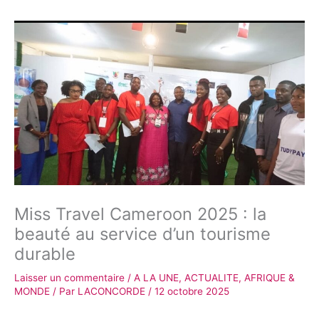
Miss Travel Cameroon 2025 : la
beauté au service d’un tourisme
durable
Laisser un commentaire
/
A LA UNE
,
ACTUALITE
,
AFRIQUE &
MONDE
/ Par
LACONCORDE
/
12 octobre 2025