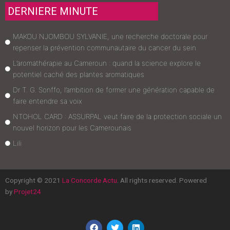
DERNIERE MINUTE
MAKOU NJOMBOU SYLVANIE, une recherche doctorale pour
repenser la prévention communautaire du cancer du sein
L’aromathérapie au Cameroun : quand la science explore le
potentiel caché des plantes aromatiques
Dr T. G. Sonffo, l’ambition de former une génération capable de
faire entendre sa voix
NTOHOL CARD : ASSURPAL veut faire de la protection sociale un
nouvel horizon pour les Camerounais
Lili
Copyright © 2021
La Concorde Actu
. All rights reserved. Powered
by
Projet24
F
T
L