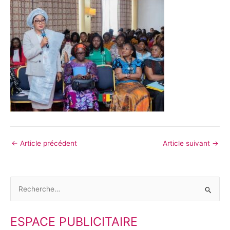
←
Article précédent
Article suivant
→
R
e
ESPACE PUBLICITAIRE
c