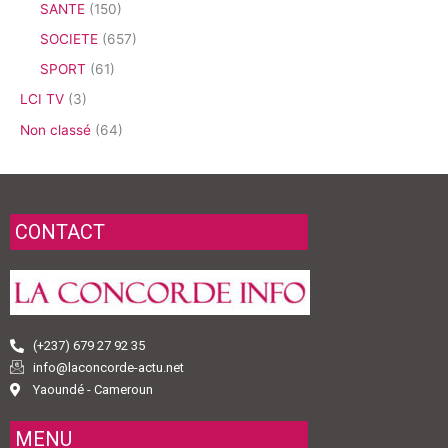
SANTE
(150)
SOCIETE
(657)
SPORT
(61)
LCI TV
(3)
Non classé
(64)
CONTACT
(+237) 679 27 92 35
info@laconcorde-actu.net
Yaoundé - Cameroun
MENU