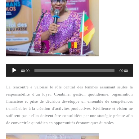
Lecteur
00:00
00:00
audio
La rencontre a valorisé le rôle central des femmes assumant seules la
responsabilité d’un foyer. Combiner gestion quotidienne, organisation
financière et prise de décision développe un ensemble de compétences
transférables à la création d’activités productives. Résilience et vision ne
suffisent pas : elles doivent être consolidées par une stratégie précise afin
de convertir le quotidien en opportunités économiques durables.