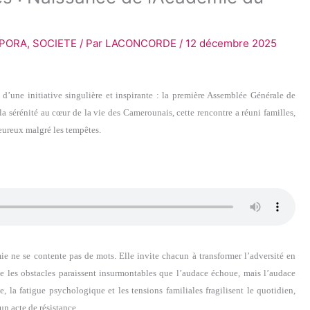
APORA
,
SOCIETE
/ Par
LACONCORDE
/
12 décembre 2025
 d’une initiative singulière et inspirante : la première Assemblée Générale de
t la sérénité au cœur de la vie des Camerounais, cette rencontre a réuni familles,
eureux malgré les tempêtes.
mie ne se contente pas de mots. Elle invite chacun à transformer l’adversité en
ue les obstacles paraissent insurmontables que l’audace échoue, mais l’audace
, la fatigue psychologique et les tensions familiales fragilisent le quotidien,
un acte de résistance.