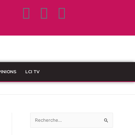
F
T
L
a
w
i
c
i
n
e
t
k
b
t
e
INIONS
LCI TV
o
e
d
o
r
i
k
n
R
e