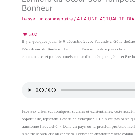
Bonheur
Laisser un commentaire
/
A LA UNE
,
ACTUALITE
,
DI
302
Il y a quelques jours, le 6 décembre 2025, Yaoundé a été le théâtre
l’
Académie du Bonheur
. Portée par l’ambition de replacer la joie e
communautés et professionnels autour d’un idéal partagé : oser être h
Face aux crises économiques, sociales et existentielles, cette acadé
opportunité, reprenant l’esprit de Sénèque : « Ce n’est pas parce q
transforme l’adversité. » Dans un pays où la pression professionnelle
remettre le bien-être au centre de l’existence apparaît presque comme 