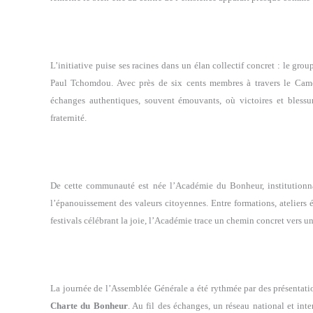
L’initiative puise ses racines dans un élan collectif concret : le g
Paul Tchomdou. Avec près de six cents membres à travers le Camero
échanges authentiques, souvent émouvants, où victoires et blessur
fraternité.
De cette communauté est née l’Académie du Bonheur, institutionnal
l’épanouissement des valeurs citoyennes. Entre formations, ateliers 
festivals célébrant la joie, l’Académie trace un chemin concret vers une
La journée de l’Assemblée Générale a été rythmée par des présentati
Charte du Bonheur
. Au fil des échanges, un réseau national et inte