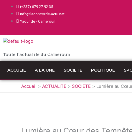
Aller
(+237) 679 27 92 35
au
info@laconcorde-actu.net
contenu
Yaoundé - Cameroun
Toute l'actualité du Cameroun
ACCUEIL
A LA UNE
SOCIETE
POLITIQUE
SP
Accueil
ACTUALITE
SOCIETE
Lumière au Cœur
Lumière au Cœur des Tempêtes