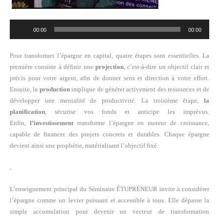
Lecteur
00:00
00:00
audio
Pour transformer l’épargne en capital, quatre étapes sont essentielles. La
première consiste à définir une
projection
, c’est-à-dire un objectif clair et
précis pour votre argent, afin de donner sens et direction à votre effort.
Ensuite, la
production
implique de générer activement des ressources et de
développer une mentalité de productivité. La troisième étape,
la
planification
, sécurise vos fonds et anticipe les imprévus.
Enfin,
l’investissement
transforme l’épargne en moteur de croissance,
capable de financer des projets concrets et durables. Chaque épargne
devient ainsi une prophétie, matérialisant l’objectif fixé.
.
L’enseignement principal du Séminaire ÉTUPRENEUR invite à considérer
l’épargne comme un levier puissant et accessible à tous. Elle dépasse la
simple accumulation pour devenir un vecteur de transformation