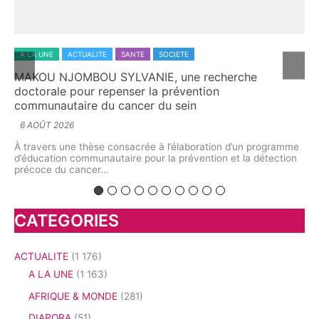
SOCIETE
A LA UNE
ACTUALITE
ECONOMIE
IE, une recherche
L’aromathérapie au Cameroun 
la prévention
explore le potentiel caché de
r du sein
5 AOÛT 2026
À l’Université de Yaoundé I, cherche
interrogé l’avenir d’une discipline s
e à l’élaboration d’un programme
biologie végétale,...
ur la prévention et la détection
CATEGORIES
ACTUALITE
(1 176)
A LA UNE
(1 163)
AFRIQUE & MONDE
(281)
DIAPORA
(51)