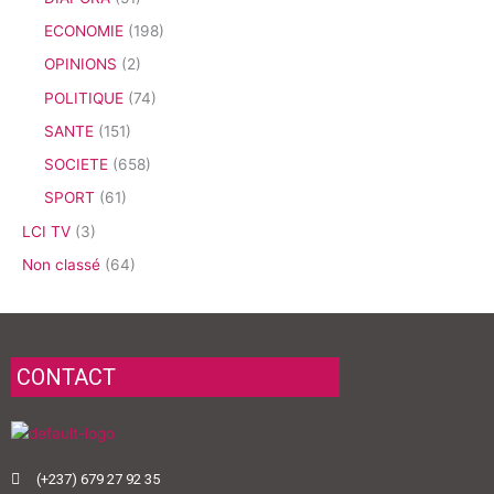
ECONOMIE
(198)
OPINIONS
(2)
POLITIQUE
(74)
SANTE
(151)
SOCIETE
(658)
SPORT
(61)
LCI TV
(3)
Non classé
(64)
CONTACT
(+237) 679 27 92 35