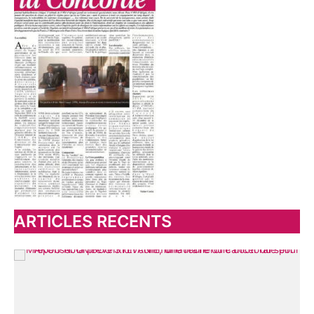
h
e
r
:
ARTICLES RECENTS