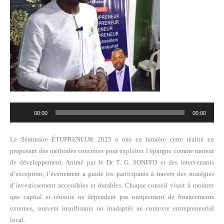
Lecteur
00:00
00:00
audio
Le Séminaire ÉTUPRENEUR 2025 a mis en lumière cette réalité en
proposant des méthodes concrètes pour exploiter l’épargne comme moteur
de développement. Animé par le Dr T. G. SONFFO et des intervenants
d’exception, l’événement a guidé les participants à travers des stratégies
d’investissement accessibles et durables. Chaque conseil visait à montrer
que capital et réussite ne dépendent pas uniquement de financements
externes, souvent insuffisants ou inadaptés au contexte entrepreneurial
local.