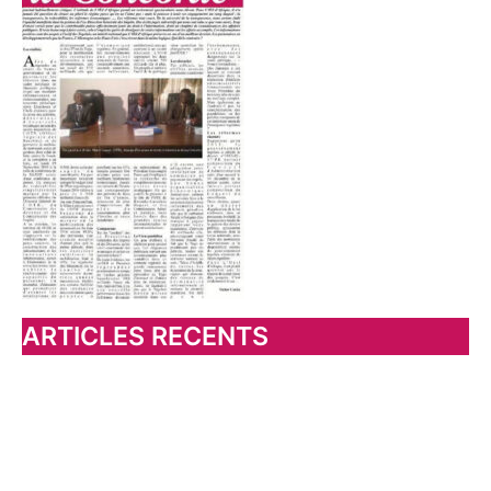
h
e
r
:
ARTICLES RECENTS