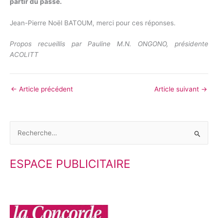
partir du passé.
Jean-Pierre Noël BATOUM, merci pour ces réponses.
Propos recueillis par Pauline M.N. ONGONO, présidente
ACOLITT
←
Article précédent
Article suivant
→
R
e
ESPACE PUBLICITAIRE
c
h
e
r
c