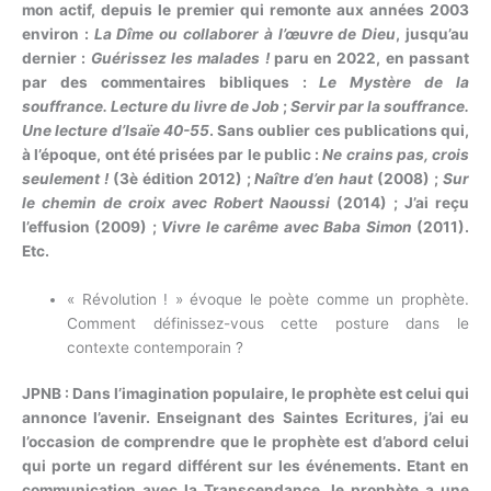
mon actif, depuis le premier qui remonte aux années 2003
environ :
La Dîme ou collaborer à l’œuvre de Dieu
, jusqu’au
dernier :
Guérissez les malades !
paru en 2022, en passant
par des commentaires bibliques :
Le Mystère de la
souffrance. Lecture du livre de Job
;
Servir par la souffrance.
Une lecture d’Isaïe 40-55
. Sans oublier ces publications qui,
à l’époque, ont été prisées par le public :
Ne crains pas, crois
seulement !
(3è édition 2012) ;
Naître d’en haut
(2008) ;
Sur
le chemin de croix avec Robert Naoussi
(2014) ; J’ai reçu
l’effusion (2009) ;
Vivre le carême avec Baba Simon
(2011).
Etc.
« Révolution ! » évoque le poète comme un prophète.
Comment définissez-vous cette posture dans le
contexte contemporain ?
JPNB : Dans l’imagination populaire, le prophète est celui qui
annonce l’avenir. Enseignant des Saintes Ecritures, j’ai eu
l’occasion de comprendre que le prophète est d’abord celui
qui porte un regard différent sur les événements. Etant en
communication avec la Transcendance, le prophète a une