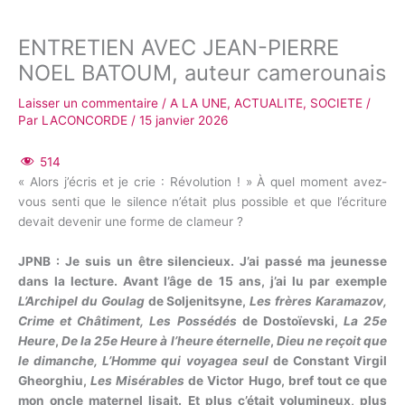
ENTRETIEN AVEC JEAN-PIERRE
NOEL BATOUM, auteur camerounais
Laisser un commentaire
/
A LA UNE
,
ACTUALITE
,
SOCIETE
/
Par
LACONCORDE
/
15 janvier 2026
514
« Alors j’écris et je crie : Révolution ! » À quel moment avez-
vous senti que le silence n’était plus possible et que l’écriture
devait devenir une forme de clameur ?
JPNB : Je suis un être silencieux. J’ai passé ma jeunesse
dans la lecture. Avant l’âge de 15 ans, j’ai lu par exemple
L’Archipel du Goulag
de Soljenitsyne,
Les frères Karamazov,
Crime et Châtiment, Les Possédés
de Dostoïevski,
La 25
e
Heure
,
De la 25
e
Heure à l’heure éternelle
,
Dieu ne reçoit que
le dimanche, L’Homme qui voyagea seul
de Constant Virgil
Gheorghiu,
Les Misérables
de Victor Hugo, bref tout ce que
mon oncle maternel lisait. Et plus c’était volumineux, plus