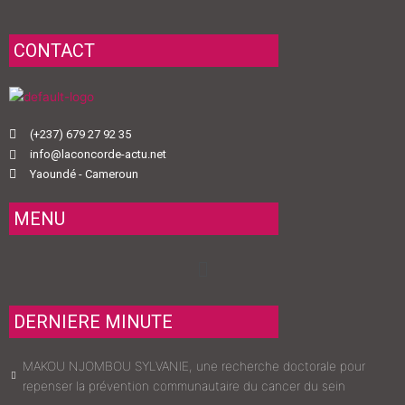
CONTACT
(+237) 679 27 92 35
info@laconcorde-actu.net
Yaoundé - Cameroun
MENU
Menu
DERNIERE MINUTE
MAKOU NJOMBOU SYLVANIE, une recherche doctorale pour
repenser la prévention communautaire du cancer du sein