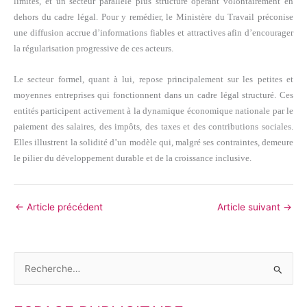
limités, et un secteur parallèle plus structuré opérant volontairement en
dehors du cadre légal. Pour y remédier, le Ministère du Travail préconise
une diffusion accrue d’informations fiables et attractives afin d’encourager
la régularisation progressive de ces acteurs.
Le secteur formel, quant à lui, repose principalement sur les petites et
moyennes entreprises qui fonctionnent dans un cadre légal structuré. Ces
entités participent activement à la dynamique économique nationale par le
paiement des salaires, des impôts, des taxes et des contributions sociales.
Elles illustrent la solidité d’un modèle qui, malgré ses contraintes, demeure
le pilier du développement durable et de la croissance inclusive.
←
Article précédent
Article suivant
→
R
e