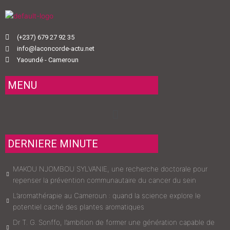
(+237) 679 27 92 35
info@laconcorde-actu.net
Yaoundé - Cameroun
MENU
Menu
DERNIERE MINUTE
MAKOU NJOMBOU SYLVANIE, une recherche doctorale pour
repenser la prévention communautaire du cancer du sein
L’aromathérapie au Cameroun : quand la science explore le
potentiel caché des plantes aromatiques
Dr T. G. Sonffo, l’ambition de former une génération capable de