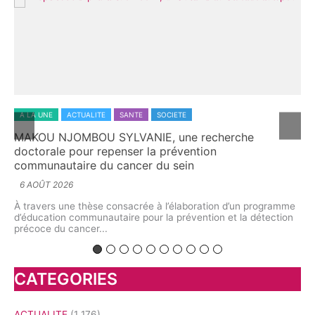
SOCIETE
A LA UNE
ACTUALITE
ECONOMIE
IE, une recherche
L’aromathérapie au Cameroun 
la prévention
explore le potentiel caché de
r du sein
5 AOÛT 2026
À l’Université de Yaoundé I, cherche
interrogé l’avenir d’une discipline s
e à l’élaboration d’un programme
biologie végétale,...
ur la prévention et la détection
CATEGORIES
ACTUALITE
(1 176)