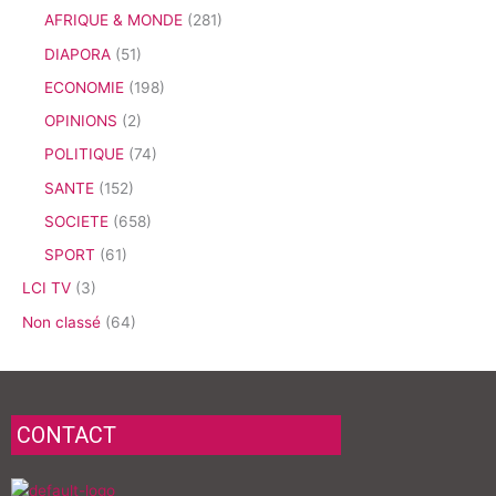
AFRIQUE & MONDE
(281)
DIAPORA
(51)
ECONOMIE
(198)
OPINIONS
(2)
POLITIQUE
(74)
SANTE
(152)
SOCIETE
(658)
SPORT
(61)
LCI TV
(3)
Non classé
(64)
CONTACT