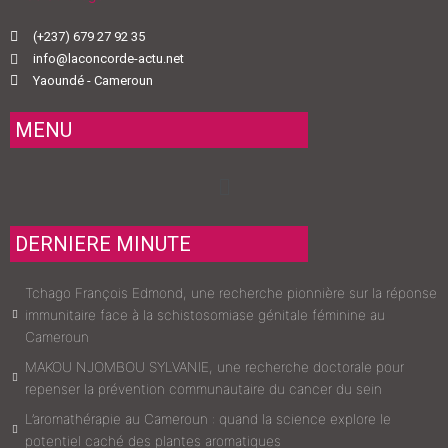
(+237) 679 27 92 35
info@laconcorde-actu.net
Yaoundé - Cameroun
MENU
Menu
DERNIERE MINUTE
Tchago François Edmond, une recherche pionnière sur la réponse
immunitaire face à la schistosomiase génitale féminine au
Cameroun
MAKOU NJOMBOU SYLVANIE, une recherche doctorale pour
repenser la prévention communautaire du cancer du sein
L’aromathérapie au Cameroun : quand la science explore le
potentiel caché des plantes aromatiques