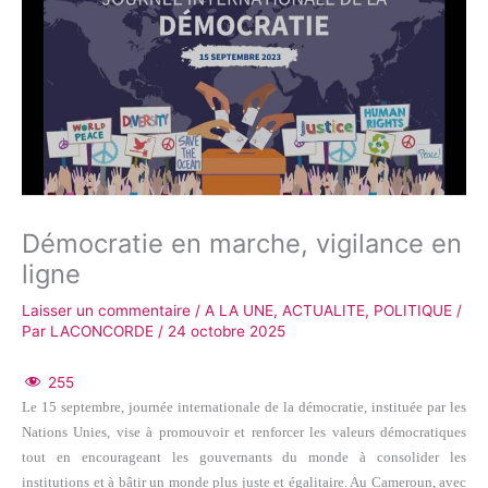
Démocratie en marche, vigilance en
ligne
Laisser un commentaire
/
A LA UNE
,
ACTUALITE
,
POLITIQUE
/
Par
LACONCORDE
/
24 octobre 2025
255
Le 15 septembre, journée internationale de la démocratie, instituée par les
Nations Unies, vise à promouvoir et renforcer les valeurs démocratiques
tout en encourageant les gouvernants du monde à consolider les
institutions et à bâtir un monde plus juste et égalitaire. Au Cameroun, avec