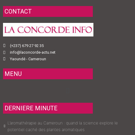
CONTACT
(+237) 679 27 92 35
info@laconcorde-actu.net
Yaoundé - Cameroun
MENU
Menu
DERNIERE MINUTE
L’aromathérapie au Cameroun : quand la science explore le
potentiel caché des plantes aromatiques