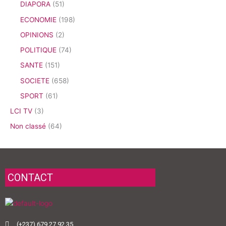
DIAPORA
(51)
ECONOMIE
(198)
OPINIONS
(2)
POLITIQUE
(74)
SANTE
(151)
SOCIETE
(658)
SPORT
(61)
LCI TV
(3)
Non classé
(64)
CONTACT
(+237) 679 27 92 35