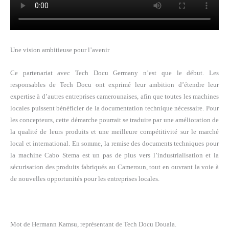
Une vision ambitieuse pour l’avenir
Ce partenariat avec Tech Docu Germany n’est que le début. Les
responsables de Tech Docu ont exprimé leur ambition d’étendre leur
expertise à d’autres entreprises camerounaises, afin que toutes les machines
locales puissent bénéficier de la documentation technique nécessaire. Pour
les concepteurs, cette démarche pourrait se traduire par une amélioration de
la qualité de leurs produits et une meilleure compétitivité sur le marché
local et international. En somme, la remise des documents techniques pour
la machine Cabo Stema est un pas de plus vers l’industrialisation et la
sécurisation des produits fabriqués au Cameroun, tout en ouvrant la voie à
de nouvelles opportunités pour les entreprises locales.
Mot de Hermann Kamsu, représentant de Tech Docu Douala.