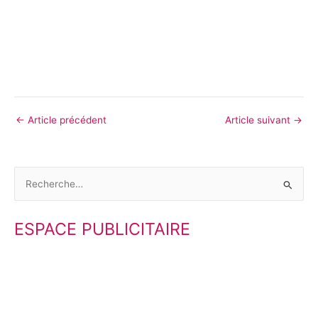
←
Article précédent
Article suivant
→
R
e
ESPACE PUBLICITAIRE
c
h
e
r
c