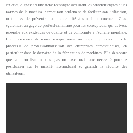
En effet, disposer d’une fiche technique détaillant les caractéristiques et les
normes de la machine permet non seulement de faciliter son utilisation,
mais aussi de prévenir tout incident lié à son fonctionnement. C’est
également un gage de professionnalisme pour les concepteurs, qui doivent
répondre aux exigences de qualité et de conformité à l’échelle mondiale.
Cette cérémonie de remise marque ainsi une étape importante dans le
processus de professionnalisation des entreprises camerounaises, en
particulier dans le domaine de la fabrication de machines. Elle démontre
que la normalisation n’est pas un luxe, mais une nécessité pour se
positionner sur le marché international et garantir la sécurité des
utilisateurs.