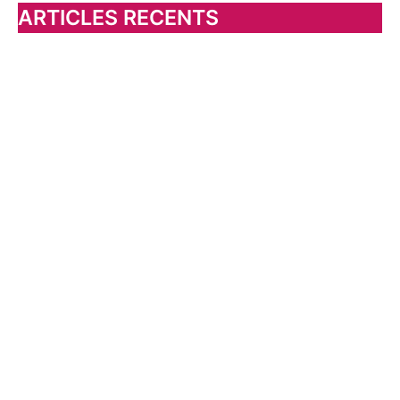
h
ARTICLES RECENTS
e
r
: