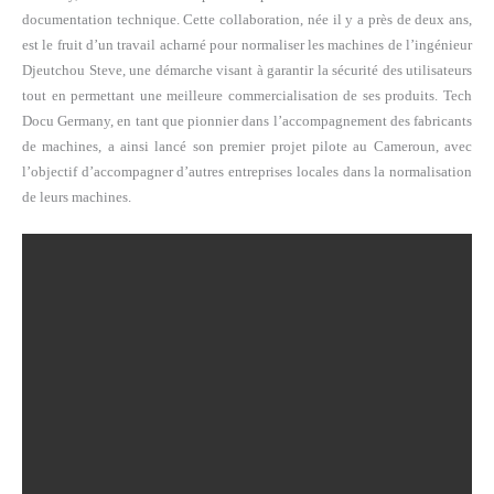
documentation technique. Cette collaboration, née il y a près de deux ans,
est le fruit d’un travail acharné pour normaliser les machines de l’ingénieur
Djeutchou Steve, une démarche visant à garantir la sécurité des utilisateurs
tout en permettant une meilleure commercialisation de ses produits. Tech
Docu Germany, en tant que pionnier dans l’accompagnement des fabricants
de machines, a ainsi lancé son premier projet pilote au Cameroun, avec
l’objectif d’accompagner d’autres entreprises locales dans la normalisation
de leurs machines.