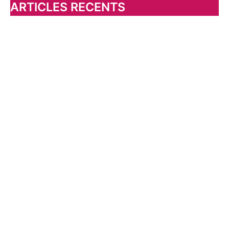
ARTICLES RECENTS
e
r
: