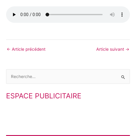
←
Article précédent
Article suivant
→
R
e
ESPACE PUBLICITAIRE
c
h
e
r
c
h