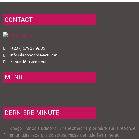
CONTACT
(+237) 679 27 92 35
info@laconcorde-actu.net
Yaoundé - Cameroun
MENU
Menu
DERNIERE MINUTE
Tchago François Edmond, une recherche pionnière sur la réponse
immunitaire face à la schistosomiase génitale féminine au