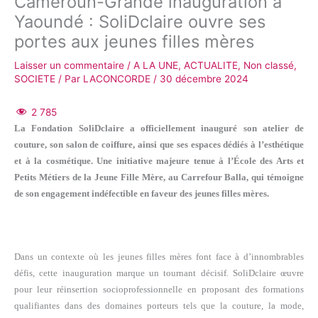
Cameroun-Grande inauguration à
Yaoundé : SoliDclaire ouvre ses
portes aux jeunes filles mères
Laisser un commentaire
/
A LA UNE
,
ACTUALITE
,
Non classé
,
SOCIETE
/ Par
LACONCORDE
/
30 décembre 2024
2 785
La Fondation SoliDclaire a officiellement inauguré son atelier de
couture, son salon de coiffure, ainsi que ses espaces dédiés à l’esthétique
et à la cosmétique. Une initiative majeure tenue à l’École des Arts et
Petits Métiers de la Jeune Fille Mère, au Carrefour Balla, qui témoigne
de son engagement indéfectible en faveur des jeunes filles mères.
Dans un contexte où les jeunes filles mères font face à d’innombrables
défis, cette inauguration marque un tournant décisif. SoliDclaire œuvre
pour leur réinsertion socioprofessionnelle en proposant des formations
qualifiantes dans des domaines porteurs tels que la couture, la mode,