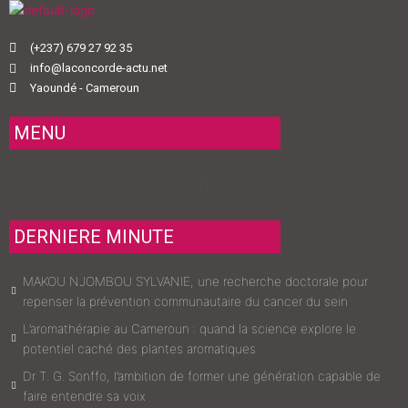
(+237) 679 27 92 35
info@laconcorde-actu.net
Yaoundé - Cameroun
MENU
Menu
DERNIERE MINUTE
MAKOU NJOMBOU SYLVANIE, une recherche doctorale pour
repenser la prévention communautaire du cancer du sein
L’aromathérapie au Cameroun : quand la science explore le
potentiel caché des plantes aromatiques
Dr T. G. Sonffo, l’ambition de former une génération capable de
faire entendre sa voix