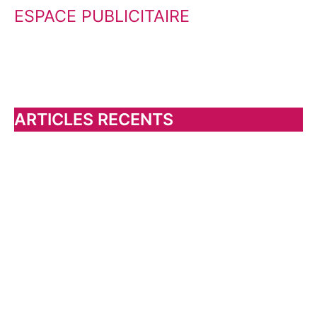
ESPACE PUBLICITAIRE
c
h
e
r
c
h
ARTICLES RECENTS
e
r
: