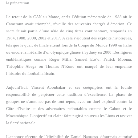
la préparation.
Le retour de la CAN au Maroc, après l’édition mémorable de 1988 où le
Cameroun avait triomphé, réveille des souvenirs chargés d’émotion. Ce
sacre faisait partie d’une série de cinq titres continentaux, remportés en
1984, 1988, 2000, 2002 et 2017. À cela s’ajoutent des exploits historiques,
tels que le quart de finale atteint lors de la Coupe du Monde 1990 en Italie
ou encore la médaille d’or olympique glanée à Sydney en 2000. Des figures
emblématiques comme Roger Milla, Samuel Eto’o, Patrick Mboma,
Théophile Abega ou Thomas N’Kono ont marqué de leur empreinte
l’histoire du football africain.
Aujourd’hui, Vincent Aboubakar et ses coéquipiers ont la lourde
responsabilité de perpétuer cette tradition d’excellence. La phase de
groupes ne s’annonce pas de tout repos, avec un duel explosif contre la
Côte d’Ivoire et des adversaires redoutables comme le Gabon et le
Mozambique. L’objectif est clair : faire rugir à nouveau les Lions et raviver
la fierté nationale.
L’annonce récente de l’éligibilité de Daniel Namasso, désormais autorisé