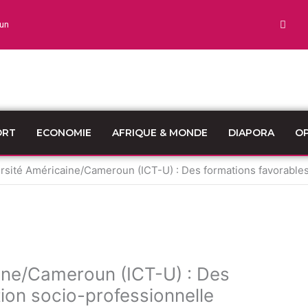
un
ORT
ECONOMIE
AFRIQUE & MONDE
DIAPORA
OP
ité Américaine/Cameroun (ICT-U) : Des formations favorables à
ne/Cameroun (ICT-U) : Des
tion socio-professionnelle