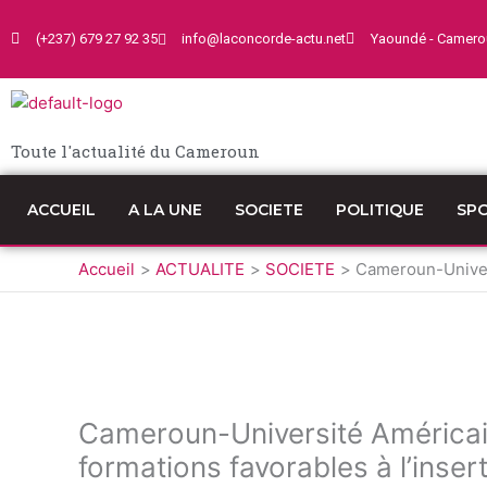
Aller
au
(+237) 679 27 92 35
info@laconcorde-actu.net
Yaoundé - Camero
contenu
Toute l'actualité du Cameroun
ACCUEIL
A LA UNE
SOCIETE
POLITIQUE
SP
Accueil
ACTUALITE
SOCIETE
Cameroun-Univers
Cameroun-Université Américai
formations favorables à l’inser