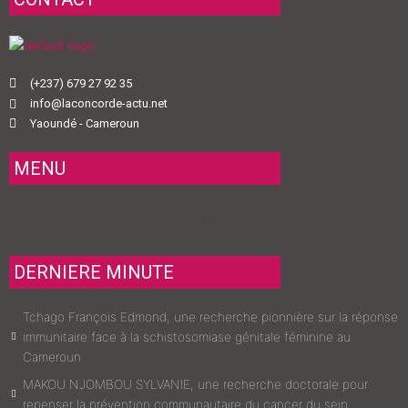
(+237) 679 27 92 35
info@laconcorde-actu.net
Yaoundé - Cameroun
MENU
Menu
DERNIERE MINUTE
Tchago François Edmond, une recherche pionnière sur la réponse
immunitaire face à la schistosomiase génitale féminine au
Cameroun
MAKOU NJOMBOU SYLVANIE, une recherche doctorale pour
repenser la prévention communautaire du cancer du sein