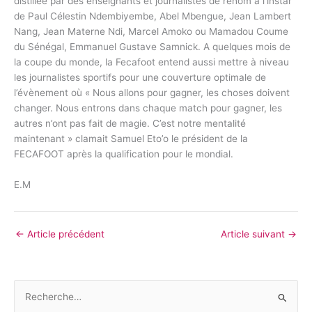
distillée par des enseignants et journalistes de renom à l’instar
de Paul Célestin Ndembiyembe, Abel Mbengue, Jean Lambert
Nang, Jean Materne Ndi, Marcel Amoko ou Mamadou Coume
du Sénégal, Emmanuel Gustave Samnick. A quelques mois de
la coupe du monde, la Fecafoot entend aussi mettre à niveau
les journalistes sportifs pour une couverture optimale de
l’évènement où « Nous allons pour gagner, les choses doivent
changer. Nous entrons dans chaque match pour gagner, les
autres n’ont pas fait de magie. C’est notre mentalité
maintenant » clamait Samuel Eto’o le président de la
FECAFOOT après la qualification pour le mondial.
E.M
←
Article précédent
Article suivant
→
R