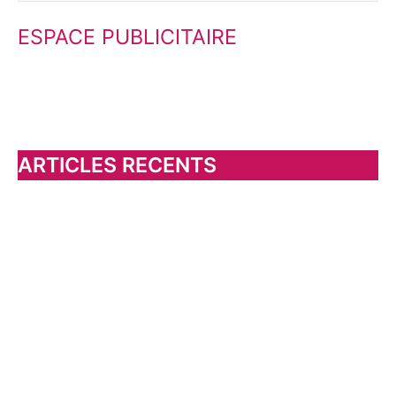
e
ESPACE PUBLICITAIRE
c
h
e
r
c
h
ARTICLES RECENTS
e
r
: