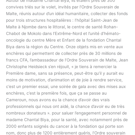
Autour de madame Chantal Biya, ils étaient près de 300
convives triés sur le volet, invités par l’Ordre Souverain de
Malte, réunis autour d’un idéal humanitaire, collecter des fonds
pour trois structures hospitalières : l’hôpital Saint-Jean de
Malte à Njombe dans le littoral, le centre de santé Rohan-
Chabot de Mokolo dans l’Extrême-Nord et l’unité d’hémato-
oncologie du centre Mère et Enfant de la fondation Chantal
Biya dans la région du Centre. Onze objets mis en vente aux
enchères qui permettent de collecter près de 30 millions de
francs CFA, l’ambassadeur de l’Ordre Souverain de Malte, Jean
Christophe Heidsieck s’en réjouit, « je tiens à remercier la
Première dame, sans sa présence, peut-être qu’il y aurait eu
moins de motivation, d’animation et de joie à rendre service,
c’est un premier essai, une soirée de gala avec des mises aux
enchères, c’est la première fois, que ça se passe au
Cameroun, nous avons eu la chance d’avoir des vrais
professionnels qui nous ont aidé, la chance d’avoir eu de très
nombreux donateurs ». pour saluer l’engagement personnel de
madame Chantal Biya, pour la santé, avec notamment près de
2000 enfants soignés du cancer à la fondation qui porte son
nom, donc plus de 1200 entièrement guéris, l’Ordre souverain