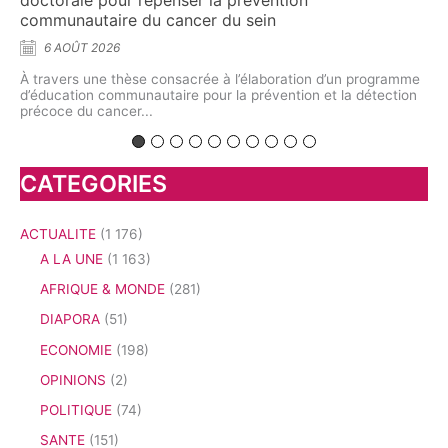
communautaire du cancer du sein
6 AOÛT 2026
à
À l
oun
int
À travers une thèse consacrée à l’élaboration d’un programme
bio
d’éducation communautaire pour la prévention et la détection
précoce du cancer...
CATEGORIES
ACTUALITE
(1 176)
A LA UNE
(1 163)
AFRIQUE & MONDE
(281)
DIAPORA
(51)
ECONOMIE
(198)
OPINIONS
(2)
POLITIQUE
(74)
SANTE
(151)