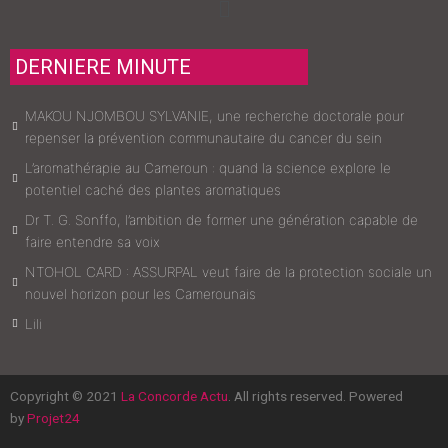
Menu
DERNIERE MINUTE
MAKOU NJOMBOU SYLVANIE, une recherche doctorale pour
repenser la prévention communautaire du cancer du sein
L’aromathérapie au Cameroun : quand la science explore le
potentiel caché des plantes aromatiques
Dr T. G. Sonffo, l’ambition de former une génération capable de
faire entendre sa voix
NTOHOL CARD : ASSURPAL veut faire de la protection sociale un
nouvel horizon pour les Camerounais
Lili
Copyright © 2021
La Concorde Actu
. All rights reserved. Powered
by
Projet24