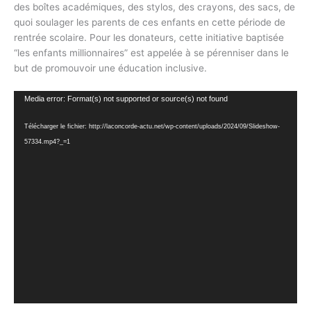
des boîtes académiques, des stylos, des crayons, des sacs, de
quoi soulager les parents de ces enfants en cette période de
rentrée scolaire.
Pour les
donateurs,
cette initiative baptisée
“les enfants millionnaires” est appelée à se pérenniser dans le
but de promouvoir une éducation inclusive.
Lecteur
Media error: Format(s) not supported or source(s) not found
vidéo
Télécharger le fichier: http://laconcorde-actu.net/wp-content/uploads/2024/09/Slideshow-
57334.mp4?_=1