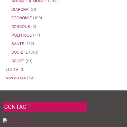
AFRIQUE & MONDE
(280)
DIAPORA
(51)
ECONOMIE
(198)
OPINIONS
(2)
POLITIQUE
(74)
SANTE
(152)
SOCIETE
(661)
SPORT
(61)
LCI TV
(3)
Non classé
(64)
CONTACT