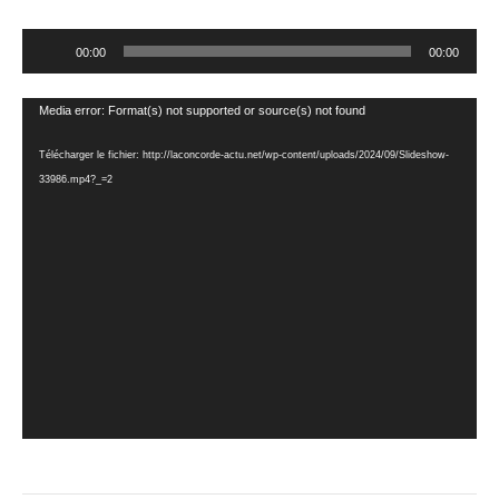
Lecteur
00:00
00:00
audio
Lecteur
Media error: Format(s) not supported or source(s) not found
vidéo
Télécharger le fichier: http://laconcorde-actu.net/wp-content/uploads/2024/09/Slideshow-
33986.mp4?_=2