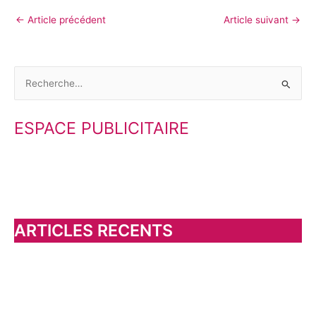
←
Article précédent
Article suivant
→
R
e
ESPACE PUBLICITAIRE
c
h
e
r
c
h
ARTICLES RECENTS
e
r
: