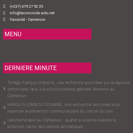
(+237) 679 27 92 35
info@laconcorde-actu.net
Yaoundé - Cameroun
MENU
Menu
DERNIERE MINUTE
Tchago François Edmond, une recherche pionnière sur la réponse
immunitaire face à la schistosomiase génitale féminine au
Cameroun
MAKOU NJOMBOU SYLVANIE, une recherche doctorale pour
repenser la prévention communautaire du cancer du sein
L’aromathérapie au Cameroun : quand la science explore le
potentiel caché des plantes aromatiques