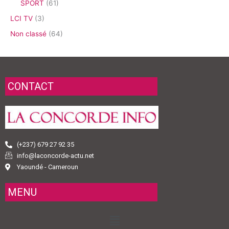
SPORT
(61)
LCI TV
(3)
Non classé
(64)
CONTACT
(+237) 679 27 92 35
info@laconcorde-actu.net
Yaoundé - Cameroun
MENU
Menu