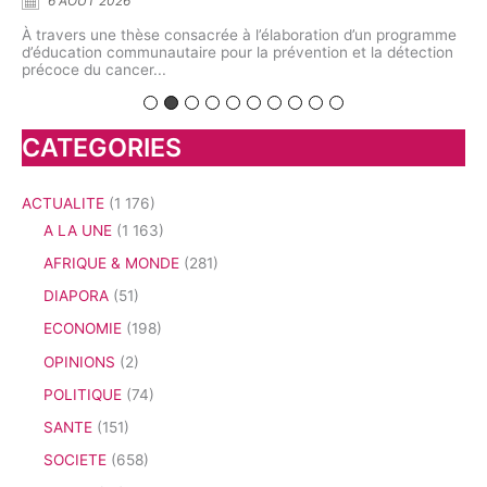
À l’Université de Yaoundé I, chercheurs et spécialistes ont
À 
interrogé l’avenir d’une discipline située au croisement de la
dé
mme
biologie végétale,...
pr
on
CATEGORIES
ACTUALITE
(1 176)
A LA UNE
(1 163)
AFRIQUE & MONDE
(281)
DIAPORA
(51)
ECONOMIE
(198)
OPINIONS
(2)
POLITIQUE
(74)
SANTE
(151)
SOCIETE
(658)