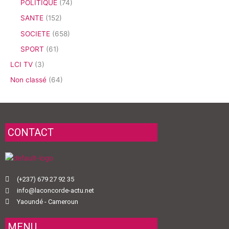
POLITIQUE
(74)
SANTE
(152)
SOCIETE
(658)
SPORT
(61)
LCI TV
(3)
Non classé
(64)
CONTACT
(+237) 679 27 92 35
info@laconcorde-actu.net
Yaoundé - Cameroun
MENU