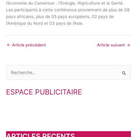
l’économie du Cameroun : l’Energie, l’Agriculture et la Santé.
Les participants à cette conférence proviennent de plus de 08
pays africains, plus de 05 pays européens, 02 pays de
l’Amérique du Nord et 03 pays de l’Asie.
←
Article précédent
Article suivant
→
R
e
ESPACE PUBLICITAIRE
c
h
e
r
c
h
ARTICLES RECENTS