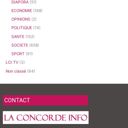
DIAPORA
(51)
ECONOMIE
(198)
OPINIONS
(2)
POLITIQUE
(74)
SANTE
(152)
SOCIETE
(658)
SPORT
(61)
LCI TV
(3)
Non classé
(64)
CONTACT