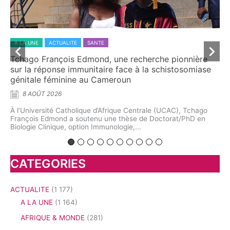
A LA UNE
ACTUALITE
SANTE
SOCIETE
he pionnière
MAKOU NJOMBOU SYLVANIE, une recherch
chistosomiase
doctorale pour repenser la prévention
communautaire du cancer du sein
6 AOÛT 2026
(UCAC), Tchago
À travers une thèse consacrée à l’élaboration d’u
ctorat/PhD en
d’éducation communautaire pour la prévention et la
précoce du cancer...
CATEGORIES
ACTUALITE
(1 177)
A LA UNE
(1 164)
AFRIQUE & MONDE
(281)