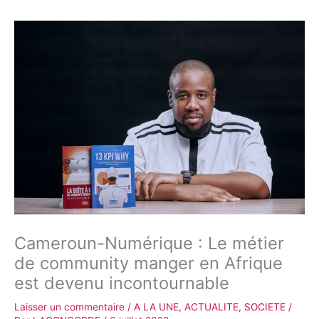
Cameroun-Numérique : Le métier
de community manger en Afrique
est devenu incontournable
Laisser un commentaire
/
A LA UNE
,
ACTUALITE
,
SOCIETE
/