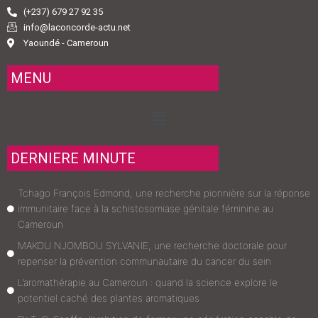
(+237) 679 27 92 35
info@laconcorde-actu.net
Yaoundé - Cameroun
MENU
Menu
DERNIERE MINUTE
Tchago François Edmond, une recherche pionnière sur la réponse
immunitaire face à la schistosomiase génitale féminine au
Cameroun
MAKOU NJOMBOU SYLVANIE, une recherche doctorale pour
repenser la prévention communautaire du cancer du sein
L’aromathérapie au Cameroun : quand la science explore le
potentiel caché des plantes aromatiques