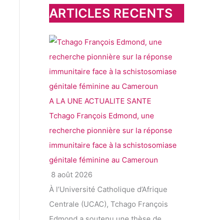
h
ARTICLES RECENTS
e
r
:
A LA UNE
ACTUALITE
SANTE
Tchago François Edmond, une
recherche pionnière sur la réponse
immunitaire face à la schistosomiase
génitale féminine au Cameroun
8 août 2026
À l’Université Catholique d’Afrique
Centrale (UCAC), Tchago François
Edmond a soutenu une thèse de