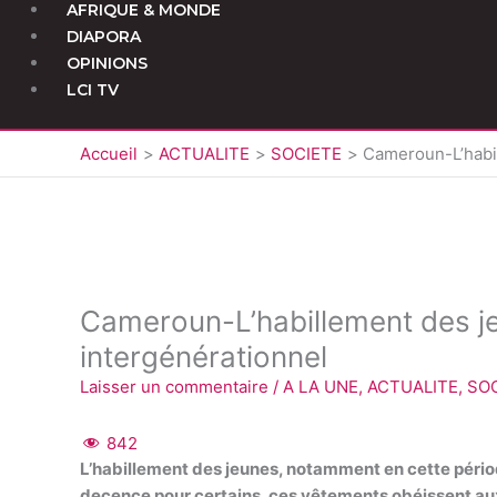
AFRIQUE & MONDE
DIAPORA
OPINIONS
LCI TV
Accueil
ACTUALITE
SOCIETE
Cameroun-L’habil
Cameroun-L’habillement des je
intergénérationnel
Laisser un commentaire
/
A LA UNE
,
ACTUALITE
,
SO
842
L’habillement des jeunes, notamment en cette période 
decence pour certains, ces vêtements obéissent au