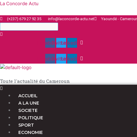
Aller
Menu
Menu
La Concorde Actu
au
contenu
(+237) 679 27 92 35
info@laconcorde-actu.net
Yaoundé - Camerou
Facebook
Twitter
Linkedin
Facebook
Twitter
Linkedin
Toute l'actualité du Cameroun
ACCUEIL
A LA UNE
SOCIETE
POLITIQUE
SPORT
ECONOMIE