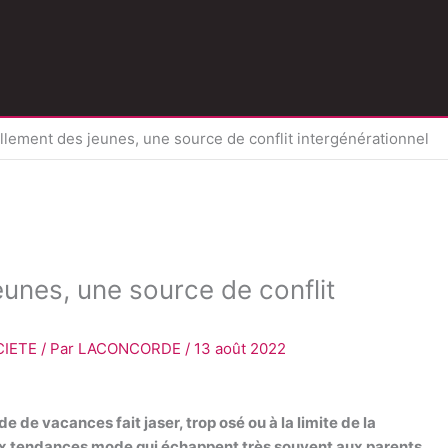
lement des jeunes, une source de conflit intergénérationnel
unes, une source de conflit
CIETE
/ Par
LACONCORDE
/
13 août 2022
de vacances fait jaser, trop osé ou à la limite de la
x tendances mode qui échappent très souvent aux parents.