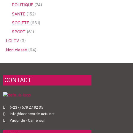
POLITIQUE
(74)
SANTE
(152)
SOCIETE
(661)
SPORT
(61)
LCI TV
(3)
Non classé
(64)
CONTACT
(+237) 679 27 92 35
info@laconcorde-actu.net
Yaoundé - Cameroun