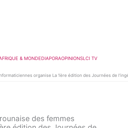
F
T
a
w
c
i
e
t
AFRIQUE & MONDE
DIAPORA
OPINIONS
LCI TV
b
t
ormaticiennes organise La 1ère édition des Journées de l’ingé
o
e
o
r
k
rounaise des femmes
ère édition des Journées de