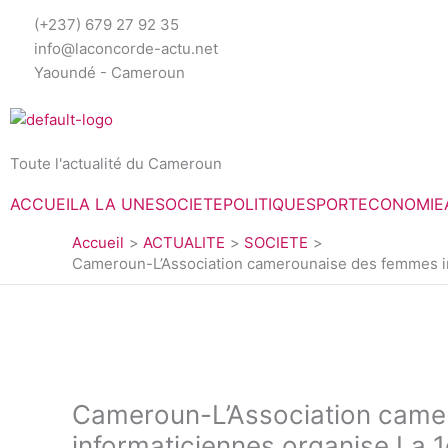
Aller
(+237) 679 27 92 35
au
info@laconcorde-actu.net
contenu
Yaoundé - Cameroun
Toute l'actualité du Cameroun
ACCUEIL
A LA UNE
SOCIETE
POLITIQUE
SPORT
ECONOMIE
Accueil
ACTUALITE
SOCIETE
Cameroun-L’Association camerounaise des femmes inf
Cameroun-L’Association came
informaticiennes organise La 1