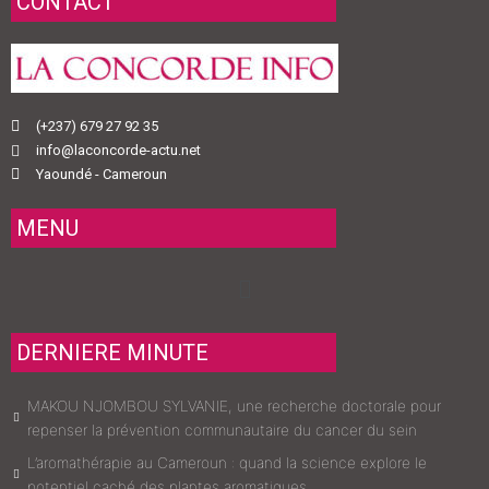
CONTACT
(+237) 679 27 92 35
info@laconcorde-actu.net
Yaoundé - Cameroun
MENU
Menu
DERNIERE MINUTE
MAKOU NJOMBOU SYLVANIE, une recherche doctorale pour
repenser la prévention communautaire du cancer du sein
L’aromathérapie au Cameroun : quand la science explore le
potentiel caché des plantes aromatiques