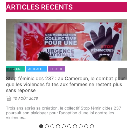
ARTICLES RECENTS
A LA UNE
ACTUALITE
SANTE
t pour
Tchago François Edmond, une recherche pionnière
 plus
sur la réponse immunitaire face à la schistosomiase
génitale féminine au Cameroun
8 AOÛT 2026
s 237
À l’Université Catholique d’Afrique Centrale (UCAC), Tchago
es
François Edmond a soutenu une thèse de Doctorat/PhD en
Biologie Clinique, option Immunologie,...