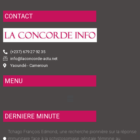
CONTACT
(+237) 679 27 92 35
info@laconcorde-actu.net
Yaoundé - Cameroun
MENU
Menu
DERNIERE MINUTE
Tchago François Edmond, une recherche pionnière sur la réponse
immunitaire face à la schistosomiase génitale féminine au