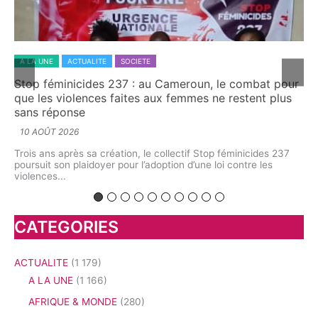
A LA UNE
ACTUALITE
SANTE
un, le combat pour
Tchago François Edmond, une recherch
es ne restent plus
sur la réponse immunitaire face à la s
génitale féminine au Cameroun
8 AOÛT 2026
 Stop féminicides 237
À l’Université Catholique d’Afrique Centrale 
une loi contre les
François Edmond a soutenu une thèse de Doc
Biologie Clinique, option Immunologie,...
CATEGORIES
ACTUALITE
(1 179)
A LA UNE
(1 166)
AFRIQUE & MONDE
(280)