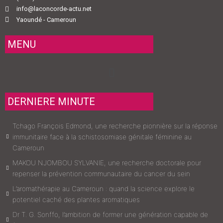
info@laconcorde-actu.net
Yaoundé - Cameroun
MENU
Menu
DERNIERE MINUTE
Tchago François Edmond, une recherche pionnière sur la réponse
immunitaire face à la schistosomiase génitale féminine au
Cameroun
MAKOU NJOMBOU SYLVANIE, une recherche doctorale pour
repenser la prévention communautaire du cancer du sein
L’aromathérapie au Cameroun : quand la science explore le
potentiel caché des plantes aromatiques
Dr T. G. Sonffo, l’ambition de former une génération capable de