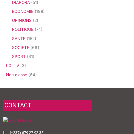
DIAPORA
(51)
ECONOMIE
(198)
OPINIONS
(2)
POLITIQUE
(74)
SANTE
(152)
SOCIETE
(661)
SPORT
(61)
LCI TV
(3)
Non classé
(64)
CONTACT
(+237) 679 27 92 35