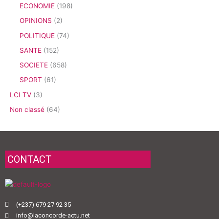
ECONOMIE
(198)
OPINIONS
(2)
POLITIQUE
(74)
SANTE
(152)
SOCIETE
(658)
SPORT
(61)
LCI TV
(3)
Non classé
(64)
CONTACT
(+237) 679 27 92 35
info@laconcorde-actu.net