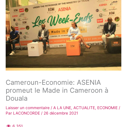
Cameroun-Economie: ASENIA
promeut le Made in Cameroon à
Douala
Laisser un commentaire
/
A LA UNE
,
ACTUALITE
,
ECONOMIE
/
Par
LACONCORDE
/
26 décembre 2021
6 351