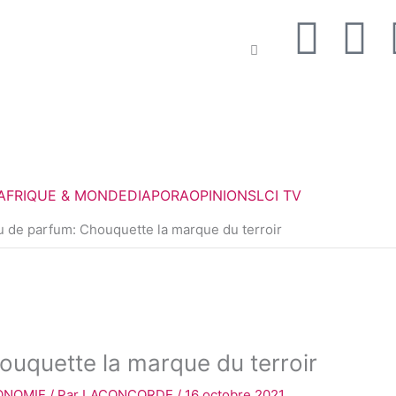
F
T
a
w
c
i
e
t
AFRIQUE & MONDE
DIAPORA
OPINIONS
LCI TV
b
t
 de parfum: Chouquette la marque du terroir
o
e
o
r
k
uquette la marque du terroir
ONOMIE
/ Par
LACONCORDE
/
16 octobre 2021