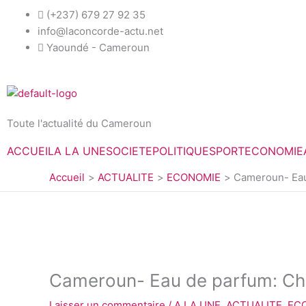
Aller
(+237) 679 27 92 35
au
info@laconcorde-actu.net
contenu
Yaoundé - Cameroun
Toute l'actualité du Cameroun
ACCUEIL
A LA UNE
SOCIETE
POLITIQUE
SPORT
ECONOMIE
Accueil
ACTUALITE
ECONOMIE
Cameroun- Eau
Cameroun- Eau de parfum: Cho
Laisser un commentaire
/
A LA UNE
,
ACTUALITE
,
EC