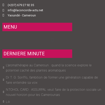
(+237) 679 27 92 35
info@laconcorde-actu.net
Yaoundé - Cameroun
MENU
Menu
DERNIERE MINUTE
L’aromathérapie au Cameroun : quand la science explore le
potentiel caché des plantes aromatiques
Dr T. G. Sonffo, l’ambition de former une génération capable de
faire entendre sa voix
NTOHOL CARD : ASSURPAL veut faire de la protection sociale un
nouvel horizon pour les Camerounais
Lili