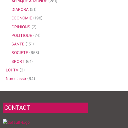
AFRIQUE & MONDE
(281)
DIAPORA
(51)
ECONOMIE
(198)
OPINIONS
(2)
POLITIQUE
(74)
SANTE
(151)
SOCIETE
(658)
SPORT
(61)
LCI TV
(3)
Non classé
(64)
CONTACT