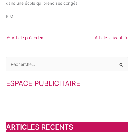
dans une école qui prend ses congés.
E.M
←
Article précédent
Article suivant
→
R
e
ESPACE PUBLICITAIRE
c
h
e
r
c
h
ARTICLES RECENTS
e