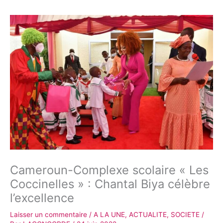
Cameroun-Complexe scolaire « Les
Coccinelles » : Chantal Biya célèbre
l’excellence
Laisser un commentaire
/
A LA UNE
,
ACTUALITE
,
SOCIETE
/