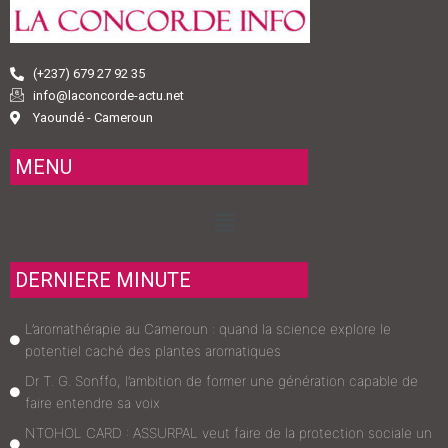
(+237) 679 27 92 35
info@laconcorde-actu.net
Yaoundé - Cameroun
MENU
Menu
DERNIERE MINUTE
L’aromathérapie au Cameroun : quand la science explore le
potentiel caché des plantes aromatiques
Dr T. G. Sonffo, l’ambition de former une génération capable de
faire entendre sa voix
NTOHOL CARD : ASSURPAL veut faire de la protection sociale un