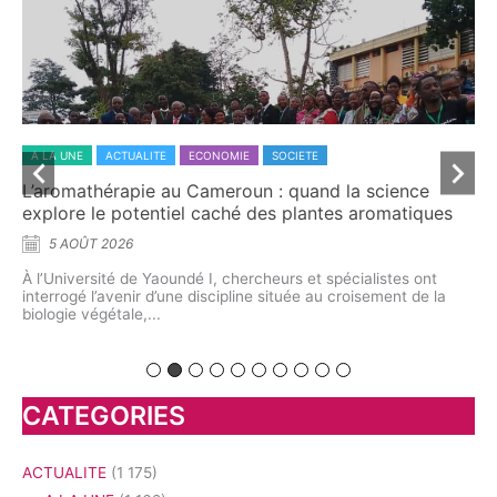
Lil
A LA UNE
ACTUALITE
SOCIETE
Dr T. G. Sonffo, l’ambition de former une génération
capable de faire entendre sa voix
5 AOÛT 2026
À travers l’École de l’art oratoire, le promoteur entend
démocratiser l’apprentissage de la prise de parole en public. La
première...
CATEGORIES
ACTUALITE
(1 175)