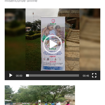
miséricorde divine
Lecteur
vidéo
00:00
00:46