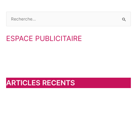
R
e
ESPACE PUBLICITAIRE
c
h
e
r
c
h
ARTICLES RECENTS
e
r
: