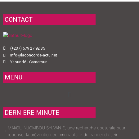
CONTACT
(+237) 679 27 92 35
info@laconcorde-actu.net
Yaoundé - Cameroun
MENU
Menu
DERNIERE MINUTE
MAKOU NJOMBOU SYLVANIE, une recherche doctorale pour
repenser la prévention communautaire du cancer du sein