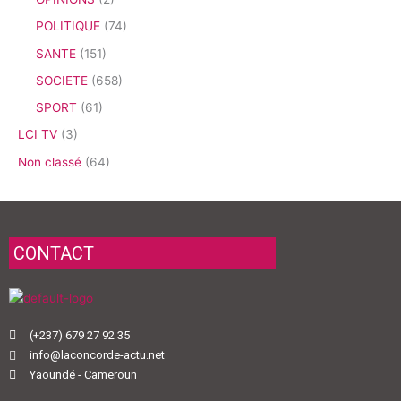
POLITIQUE
(74)
SANTE
(151)
SOCIETE
(658)
SPORT
(61)
LCI TV
(3)
Non classé
(64)
CONTACT
(+237) 679 27 92 35
info@laconcorde-actu.net
Yaoundé - Cameroun