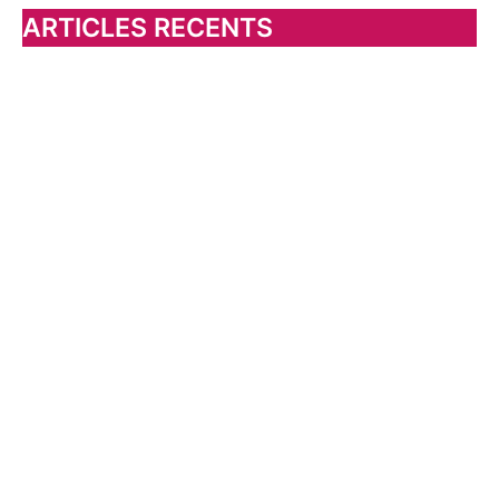
h
ARTICLES RECENTS
e
r
: