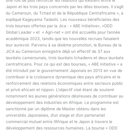
une fois de plus renforcer les relations qui existent entre le
Japon et les trois pays concernés par les dites bourses. Il s’agit
du Cameroun, du Tchad et de la République Centrafricaine », a
expliqué Kageyama Tadashi. Les nouveaux bénéficiaires des
trois bourses offertes par la Jica : « ABE Initiative», «ODD
Global Leader » et « Agri-net » ont été accueillis pour l’année
académique 2023, tandis que les nouvelles recrues faisaient
leur aurevoir. Parvenu à sa dixième promotion, le Bureau de la
JICA au Cameroun enregistre déjà un effectif de 37 aux
lauréats camerounais, trois lauréats tchadiens et deux lauréats
centrafricains. Pour ce qui est des bourses, « ABE initiative » a
été introduit par le gouvernement Japonais en 2013 en vue de
contribuer à la croissance dynamique des pays africains et le
renforcement des relations économiques entre secteurs public
et privé africain et nippon. L’objectif visé étant de soutenir
notamment les jeunes générations désireuses de contribuer au
développement des industries en Afrique. Le programme est
sanctionné par un diplôme de Master obtenu dans les
universités Japonaises, d’un stage et d’un partenariat
commercial mutuel entre l’Afrique et le Japon à travers le
développement des ressources humaines. La bourse « ODD