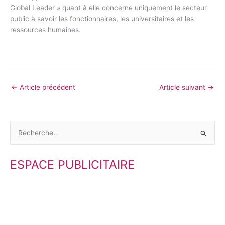
Global Leader » quant à elle concerne uniquement le secteur
public à savoir les fonctionnaires, les universitaires et les
ressources humaines.
←
Article précédent
Article suivant
→
R
e
ESPACE PUBLICITAIRE
c
h
e
r
c