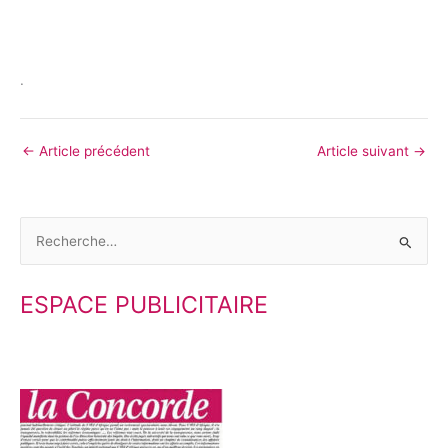
.
←
Article précédent
Article suivant
→
R
e
ESPACE PUBLICITAIRE
c
h
e
r
c
h