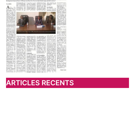
e
r
:
ARTICLES RECENTS