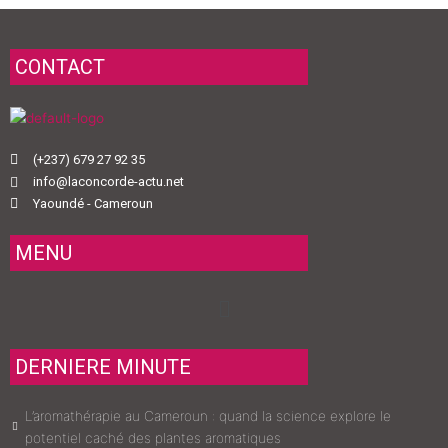
CONTACT
(+237) 679 27 92 35
info@laconcorde-actu.net
Yaoundé - Cameroun
MENU
Menu
DERNIERE MINUTE
L’aromathérapie au Cameroun : quand la science explore le
potentiel caché des plantes aromatiques