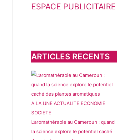
ESPACE PUBLICITAIRE
c
h
e
r
c
h
ARTICLES RECENTS
e
r
:
A LA UNE
ACTUALITE
ECONOMIE
SOCIETE
L’aromathérapie au Cameroun : quand
la science explore le potentiel caché