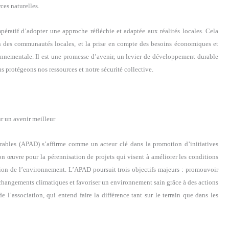
ces naturelles.
mpératif d’adopter une approche réfléchie et adaptée aux réalités locales. Cela
ion des communautés locales, et la prise en compte des besoins économiques et
onnementale. Il est une promesse d’avenir, un levier de développement durable
us protégeons nos ressources et notre sécurité collective.
r un avenir meilleur
rables (APAD) s’affirme comme un acteur clé dans la promotion d’initiatives
tion œuvre pour la pérennisation de projets qui visent à améliorer les conditions
ation de l’environnement. L’APAD poursuit trois objectifs majeurs : promouvoir
es changements climatiques et favoriser un environnement sain grâce à des actions
e l’association, qui entend faire la différence tant sur le terrain que dans les