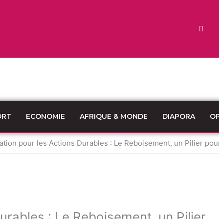
ORT
ECONOMIE
AFRIQUE & MONDE
DIAPORA
OP
ation pour les Actions Durables : Le Reboisement, un Pilier pour 
urables : Le Reboisement, un Pilier