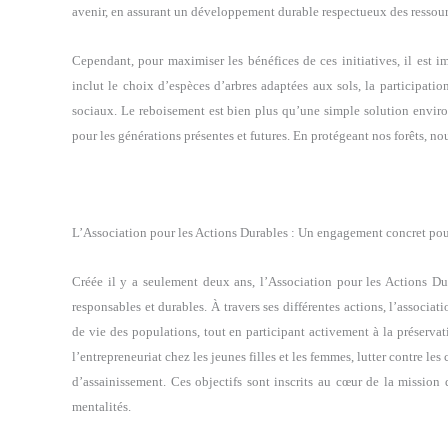
avenir, en assurant un développement durable respectueux des ressour
Cependant, pour maximiser les bénéfices de ces initiatives, il est i
inclut le choix d’espèces d’arbres adaptées aux sols, la participat
sociaux. Le reboisement est bien plus qu’une simple solution envir
pour les générations présentes et futures. En protégeant nos forêts, no
L’Association pour les Actions Durables : Un engagement concret pou
Créée il y a seulement deux ans, l’Association pour les Actions Du
responsables et durables. À travers ses différentes actions, l’associa
de vie des populations, tout en participant activement à la préserv
l’entrepreneuriat chez les jeunes filles et les femmes, lutter contre l
d’assainissement. Ces objectifs sont inscrits au cœur de la mission d
mentalités.