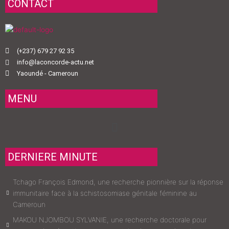
CONTACT
(+237) 679 27 92 35
info@laconcorde-actu.net
Yaoundé - Cameroun
MENU
Menu
DERNIERE MINUTE
Tchago François Edmond, une recherche pionnière sur la réponse
immunitaire face à la schistosomiase génitale féminine au
Cameroun
MAKOU NJOMBOU SYLVANIE, une recherche doctorale pour