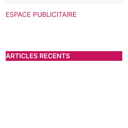
e
ESPACE PUBLICITAIRE
c
h
e
r
c
h
ARTICLES RECENTS
e
r
: