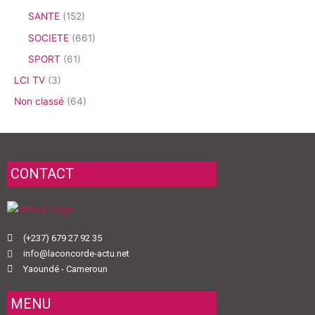
SANTE
(152)
SOCIETE
(661)
SPORT
(61)
LCI TV
(3)
Non classé
(64)
CONTACT
(+237) 679 27 92 35
info@laconcorde-actu.net
Yaoundé - Cameroun
MENU