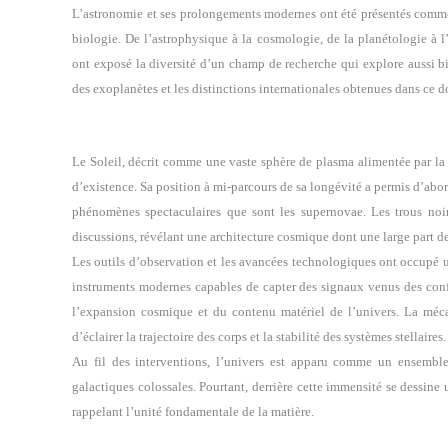
L’astronomie et ses prolongements modernes ont été présentés comme
biologie. De l’astrophysique à la cosmologie, de la planétologie à l’
ont exposé la diversité d’un champ de recherche qui explore aussi bie
des exoplanètes et les distinctions internationales obtenues dans ce 
Le Soleil, décrit comme une vaste sphère de plasma alimentée par la f
d’existence. Sa position à mi-parcours de sa longévité a permis d’abord
phénomènes spectaculaires que sont les supernovae. Les trous noirs
discussions, révélant une architecture cosmique dont une large part de
Les outils d’observation et les avancées technologiques ont occupé u
instruments modernes capables de capter des signaux venus des conf
l’expansion cosmique et du contenu matériel de l’univers. La méca
d’éclairer la trajectoire des corps et la stabilité des systèmes stellaires.
Au fil des interventions, l’univers est apparu comme un ensemble d
galactiques colossales. Pourtant, derrière cette immensité se dessi
rappelant l’unité fondamentale de la matière.