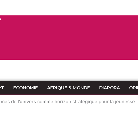
n
RT
ECONOMIE
AFRIQUE & MONDE
DIAPORA
OPI
ces de l’univers comme horizon stratégique pour la jeunesse