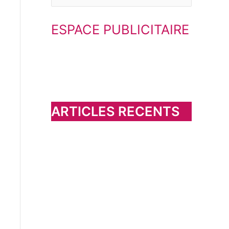
e
ESPACE PUBLICITAIRE
c
h
e
r
c
h
ARTICLES RECENTS
e
r
: