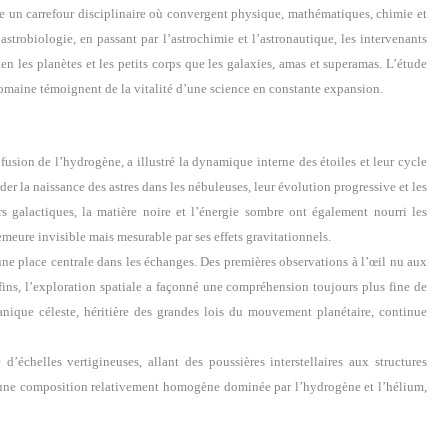
 un carrefour disciplinaire où convergent physique, mathématiques, chimie et
astrobiologie, en passant par l’astrochimie et l’astronautique, les intervenants
n les planètes et les petits corps que les galaxies, amas et superamas. L’étude
domaine témoignent de la vitalité d’une science en constante expansion.
usion de l’hydrogène, a illustré la dynamique interne des étoiles et leur cycle
er la naissance des astres dans les nébuleuses, leur évolution progressive et les
 galactiques, la matière noire et l’énergie sombre ont également nourri les
meure invisible mais mesurable par ses effets gravitationnels.
ne place centrale dans les échanges. Des premières observations à l’œil nu aux
ins, l’exploration spatiale a façonné une compréhension toujours plus fine de
nique céleste, héritière des grandes lois du mouvement planétaire, continue
’échelles vertigineuses, allant des poussières interstellaires aux structures
ne une composition relativement homogène dominée par l’hydrogène et l’hélium,