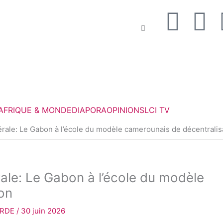
F
T
a
w
c
i
e
t
AFRIQUE & MONDE
DIAPORA
OPINIONS
LCI TV
b
t
ale: Le Gabon à l’école du modèle camerounais de décentralis
o
e
o
r
le: Le Gabon à l’école du modèle
k
on
ORDE
/
30 juin 2026