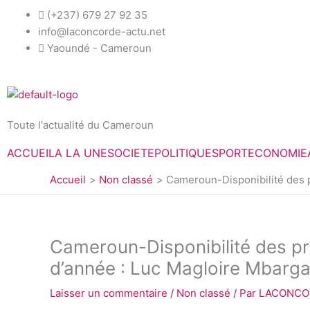
Aller
(+237) 679 27 92 35
au
info@laconcorde-actu.net
contenu
Yaoundé - Cameroun
Toute l'actualité du Cameroun
ACCUEIL
A LA UNE
SOCIETE
POLITIQUE
SPORT
ECONOMIE
Accueil
Non classé
Cameroun-Disponibilité des p
Cameroun-Disponibilité des pro
d’année : Luc Magloire Mbarg
Laisser un commentaire
/
Non classé
/ Par
LACONC