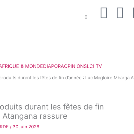
F
T
a
w
c
i
e
t
AFRIQUE & MONDE
DIAPORA
OPINIONS
LCI TV
b
t
roduits durant les fêtes de fin d’année : Luc Magloire Mbarga 
o
e
o
r
duits durant les fêtes de fin
k
a Atangana rassure
ORDE
/
30 juin 2026