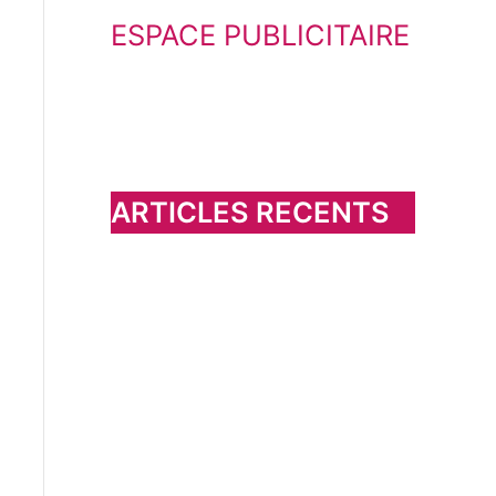
ESPACE PUBLICITAIRE
c
h
e
r
c
h
ARTICLES RECENTS
e
r
: