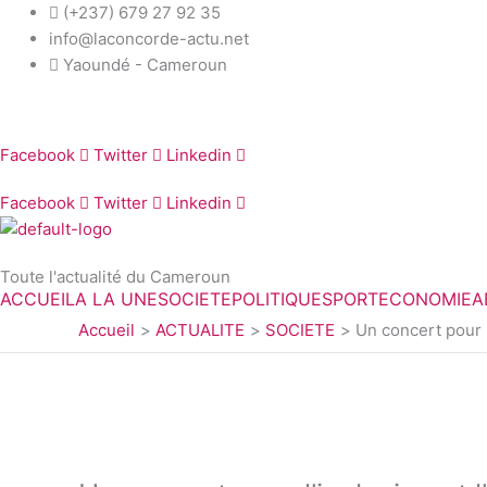
Aller
(+237) 679 27 92 35
au
info@laconcorde-actu.net
contenu
Yaoundé - Cameroun
Facebook
Twitter
Linkedin
Facebook
Twitter
Linkedin
Toute l'actualité du Cameroun
ACCUEIL
A LA UNE
SOCIETE
POLITIQUE
SPORT
ECONOMIE
A
Accueil
ACTUALITE
SOCIETE
Un concert pour l