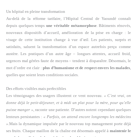
Un hôpital en pleine transformation
Au-delà de la réforme tarifaire, l’Hôpital Central de Yaoundé connaît
depuis quelques temps
une véritable métamorphose
. Bâtiments rénovés,
nouveaux dispositifs d’accueil, amélioration de la prise en charge : le
visage de cette institution change à vue d’œil.
Les patients, surpris et
satisfaits, saluent la transformation d’un espace autrefois perçu comme
austère. Les pratiques d’un autre âge – longues attentes, accueil froid,
urgences mal gérées faute de moyens – tendent à disparaître. Désormais, le
mot d’ordre est clair :
plus d’humanisme et de respect envers les malades
,
quelles que soient leurs conditions sociales.
Des efforts visibles mais perfectibles
Les témoignages des usagers illustrent ce vent nouveau.
« C’est vrai, on
donne déjà le petit-déjeuner, et à midi un plat pour la mère, pour qu’elle
puisse manger »
, raconte une patiente. D’autres notent cependant quelques
lenteurs persistantes :
« Parfois, on attend encore longtemps les médecins
»
.
Mais la dynamique impulsée par le nouveau top management porte déjà
ses fruits. Chaque maillon de la chaîne est désormais appelé à
maintenir le