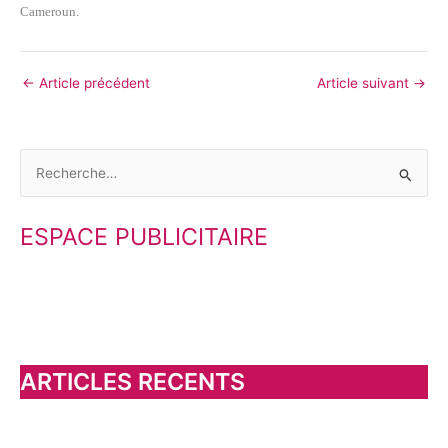
Cameroun.
←
Article précédent
Article suivant
→
R
e
ESPACE PUBLICITAIRE
c
h
e
r
c
h
ARTICLES RECENTS
e
r